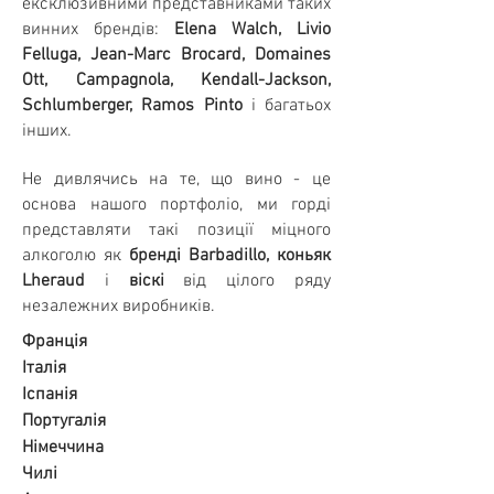
ексклюзивними представниками таких
винних брендів:
Elena Walch, Livio
Felluga, Jean-Marc Brocard, Domaines
Ott, Campagnola, Kendall-Jackson,
Schlumberger, Ramos Pinto
і багатьох
інших.
Не дивлячись на те, що вино - це
основа нашого портфоліо, ми горді
представляти такі позиції міцного
алкоголю як
бренді Barbadillo,
коньяк
Lheraud
і
віскі
від цілого ряду
незалежних виробників.
Франція
Італія
Іспанія
Португалія
Німеччина
Чилі