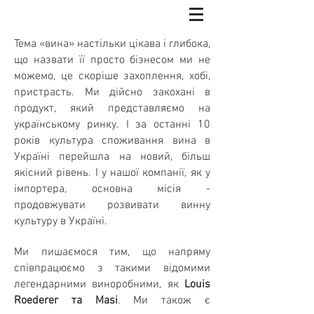
Тема «вина» настільки цікава і глибока,
що назвати її просто бізнесом ми не
можемо, це скоріше захоплення, хобі,
пристрасть.
Ми дійсно закохані в
продукт, який представляємо на
українському ринку. І за останні 10
років культура споживання вина в
Україні перейшла на новий, більш
якісний рівень. І у нашої компанії, як у
імпортера, основна місія -
продовжувати розвивати винну
культуру в Україні.
Ми пишаємося тим, що напряму
співпрацюємо з такими відомими
легендарними виноробними, як
Louis
Roederer та Masi
. Ми також є